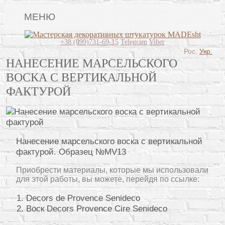
МЕНЮ
Lincrusta
+38 (099)731-69-15
Telegram
Viber
Рос.
Укр.
Виды штукатурок
НАНЕСЕНИЕ МАРСЕЛЬСКОГО
ВОСКА С ВЕРТИКАЛЬНОЙ
Поклейка обоев
ФАКТУРОЙ
Картины
Декоративные панно
Видео
Нанесение марсельского воска с вертикальной
фактурой. Образец №MV13
Вопрос-ответ
Приобрести материалы, которые мы использовали
О нас
для этой работы, вы можете, перейдя по ссылке:
Контакты
Decors de Provence Senideco
Воск Decors Provence Cire Senideco