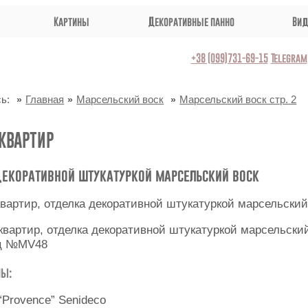
Картины
Декоративные панно
Вид
+38 (099)731-69-15
Telegram
ь:
Главная
Марсельский воск
Марсельский воск стр. 2
КВАРТИР
екоративной штукатуркой марсельский воск
квартир, отделка декоративной штукатуркой марсельский
ц №MV48
лы:
“Provence” Senideco