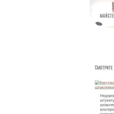
Смотрите
Недоро
штукату
шпакле
альтерн
марсел