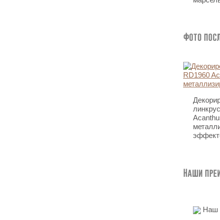
Фото посл
Декори
линкру
Acanthu
металл
эффект
Наши пре
Наш о