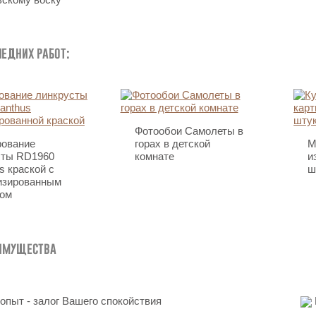
едних работ:
Фотообои Самолеты в
рование
горах в детской
М
сты RD1960
комнате
и
s краской с
ш
изированным
ом
имущества
пыт - залог Вашего спокойствия