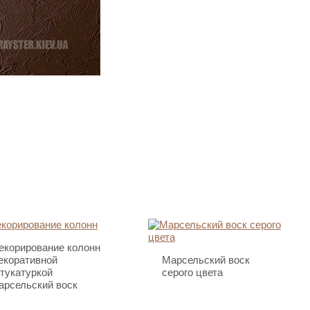
екорирование колонн
екоративной
Марсельский воск
тукатуркой
серого цвета
арсельский воск