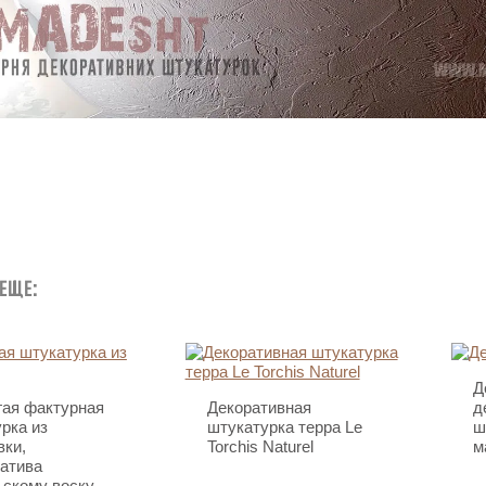
 еще:
Д
гая фактурная
Декоративная
д
рка из
штукатурка терра Le
ш
вки,
Torchis Naturel
м
атива
ьскому воску