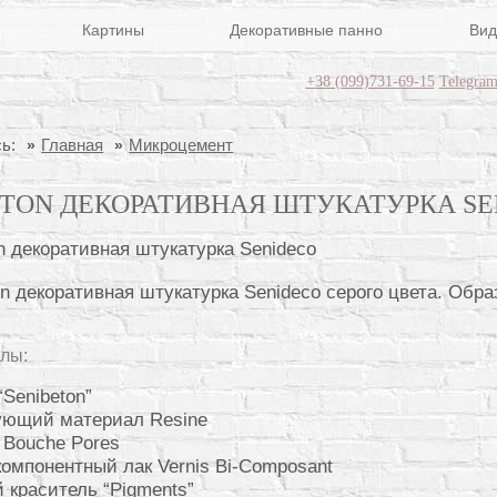
Картины
Декоративные панно
Вид
+38 (099)731-69-15
Telegra
ь:
Главная
Микроцемент
ETON ДЕКОРАТИВНАЯ ШТУКАТУРКА SE
on декоративная штукатурка Senideco серого цвета. Обра
лы:
“Senibeton”
ующий материал Resine
 Bouche Pores
омпонентный лак Vernis Bi-Composant
 краситель “Pigments”