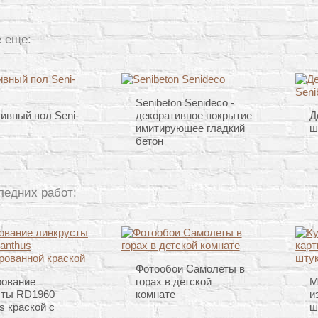
 еще:
Senibeton Senideco -
ивный пол Seni-
декоративное покрытие
Д
имитирующее гладкий
ш
бетон
ледних работ:
Фотообои Самолеты в
рование
горах в детской
М
сты RD1960
комнате
и
s краской с
ш