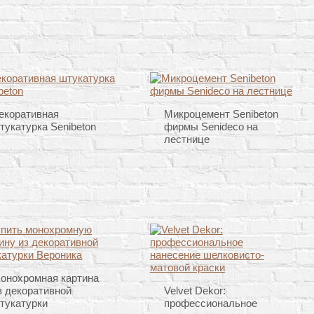
екоративная
Микроцемент Senibeton
тукатурка Senibeton
фирмы Senideco на
лестнице
онохромная картина
з декоративной
Velvet Dekor:
тукатурки
профессиональное