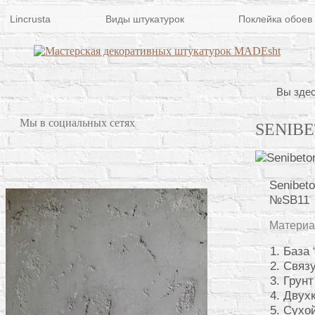
Lincrusta
Виды штукатурок
Поклейка обоев
Вы здес
Мы в социальных сетях
SENIB
Senibet
№SB11
Материа
База 
Связ
Грунт
Двухк
Сухой