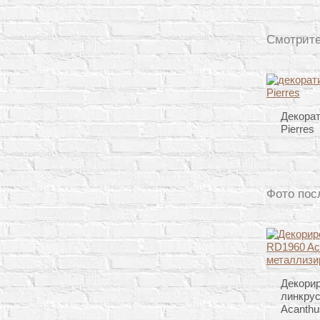
Смотрите
Декорат
Pierres
Фото пос
Декори
линкру
Acanthu