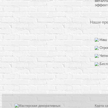
металл
эффект
Наши пр
Наш о
Огро
Четко
Бесп
Карта с