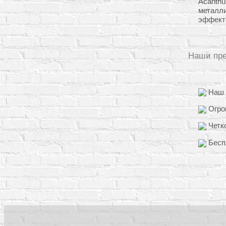
Acanthu
металл
эффект
Наши пр
Наш о
Огро
Четко
Бесп