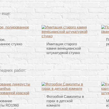
 еще:
ое,
П
анное стукко
Имитация старого
р
камня венецианской
штукатуркой стукко
ледних работ:
Фотообои Самолеты в
рование
горах в детской
М
сты RD1960
комнате
и