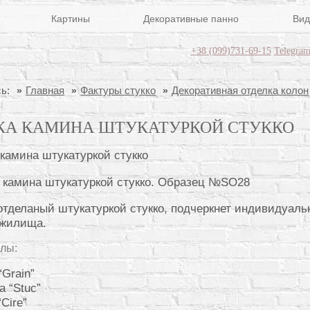
Картины
Декоративные панно
Вид
+38 (099)731-69-15
Telegra
ь:
Главная
Фактуры стукко
Декоративная отделка колон
КА КАМИНА ШТУКАТУРКОЙ СТУККО
 камина штукатуркой стукко. Образец №SO28
отделаный штукатуркой стукко, подчеркнет индивидуаль
 жилища.
лы:
“Grain”
а “Stuc”
“Cire”