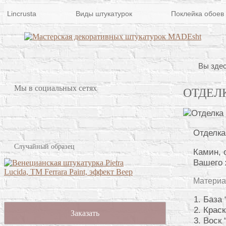
Lincrusta
Виды штукатурок
Поклейка обоев
Вы здес
Мы в социальных сетях
ОТДЕЛ
Отделка
Случайный образец
Камин, 
Вашего
Материа
База 
Краск
Заказать
Воск 