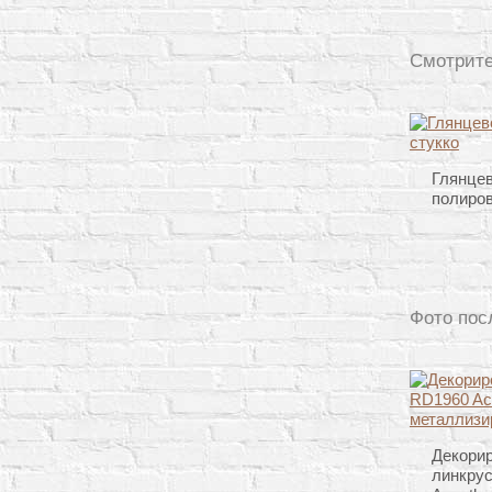
Смотрите
Глянцев
полиров
Фото пос
Декори
линкру