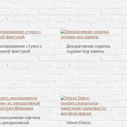
олированное стукко с
Декоративная отделка
ваной фактурой
лоджии под камень
онохромная картина
з декоративной
Velvet Dekor: