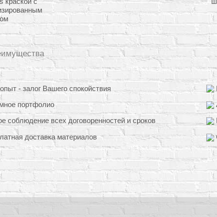
s краской с
ш
изированным
ом
еимущества
пыт - залог Вашего спокойствия
мное портфолио
е соблюдение всех договоренностей и сроков
латная доставка материалов