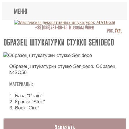
МЕНЮ
Lincrusta
+38 (099)731-69-15
Telegram
Viber
Рос.
Укр.
Виды штукатурок
ОБРАЗЕЦ ШТУКАТУРКИ СТУККО SENIDECO
Поклейка обоев
Картины
Образец штукатурки стукко Senideco. Образец
№SO56
Декоративные панно
Материалы:
Видео
База “Grain”
Краска “Stuc”
Вопрос-ответ
Воск “Cire”
О нас
Заказать