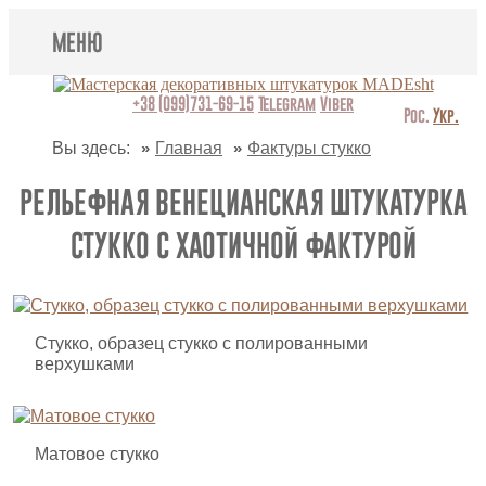
МЕНЮ
Lincrusta
+38 (099)731-69-15
Telegram
Viber
Рос.
Укр.
Виды штукатурок
Вы здесь:
Главная
Фактуры стукко
Поклейка обоев
РЕЛЬЕФНАЯ ВЕНЕЦИАНСКАЯ ШТУКАТУРКА
СТУККО С ХАОТИЧНОЙ ФАКТУРОЙ
Картины
Декоративные панно
Видео
Стукко, образец стукко с полированными
верхушками
Вопрос-ответ
О нас
Матовое стукко
Контакты