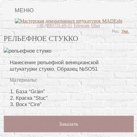
МЕНЮ
Lincrusta
+38 (099)731-69-15
Telegram
Viber
Рос.
Укр.
Виды штукатурок
РЕЛЬЕФНОЕ СТУККО
Поклейка обоев
Картины
Нанесение рельефной венецианской
штукатурки стукко. Образец №SO51
Декоративные панно
Материалы:
Видео
База “Grain”
Вопрос-ответ
Краска “Stuc”
Воск “Cire”
О нас
Контакты
Заказать