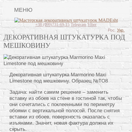
МЕНЮ
Lincrusta
+38 (099)731-69-15
Telegram
Viber
Рос.
Укр.
Виды штукатурок
ДЕКОРАТИВНАЯ ШТУКАТУРКА ПОД
МЕШКОВИНУ
Поклейка обоев
Картины
Декоративные панно
Декоративная штукатурка Marmorino Maxi
Видео
Limestone под мешковину. Образец №TO8
Вопрос-ответ
Задача: найти самим решение – заменить
вставку из обоев на стене в гостиной так, чтобы
О нас
они сочетались с поклеенными по периметру
обоями с вертикальной полосой. После снятия
Контакты
вставки из обоев, поверхность оказалась с
изъянами. Значит, новая фактура должна их
скрыть.