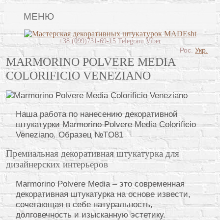
МЕНЮ
Lincrusta
+38 (099)731-69-15
Telegram
Viber
Рос.
Укр.
Виды штукатурок
MARMORINO POLVERE MEDIA
COLORIFICIO VENEZIANO
Поклейка обоев
Картины
Наша работа по нанесению декоративной
Декоративные панно
штукатурки Marmorino Polvere Media Colorificio
Видео
Veneziano. Образец №TO81
Вопрос-ответ
Премиальная декоративная штукатурка для
дизайнерских интерьеров
О нас
Marmorino Polvere Media – это современная
Контакты
декоративная штукатурка на основе извести,
сочетающая в себе натуральность,
долговечность и изысканную эстетику.