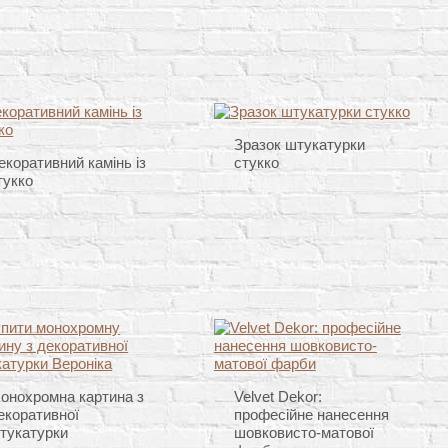
Зразок штукатурки
екоративний камінь із
стукко
тукко
онохромна картина з
Velvet Dekor:
екоративної
професійне нанесення
тукатурки
шовковисто-матової