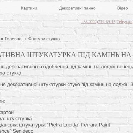
Картини
Декоративні панно
Відео
+38 (099)731-69-15
Telegram
Головна
Фактури стукко
АТИВНА ШТУКАТУРКА ПІД КАМІНЬ НА 
ня декоративної штукатурки стуко під камінь на лоджії. 
ли:
картон
ва штукатурка
іанська штукатурка “Pietra Lucida” Ferrara Paint
ence” Senideco