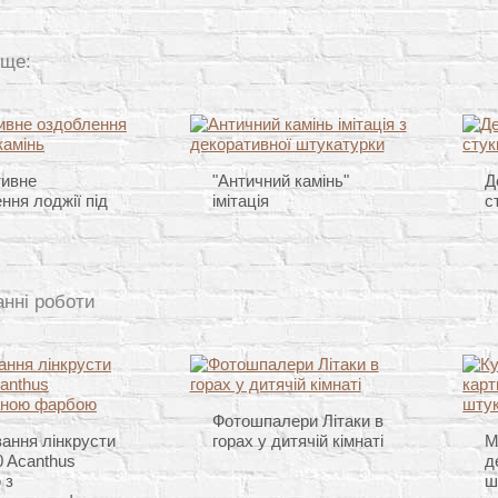
 ще:
тивне
"Античний камінь"
Д
ння лоджії під
імітація
с
анні роботи
Фотошпалери Літаки в
ання лінкрусти
горах у дитячій кімнаті
М
 Acanthus
д
 з
ш