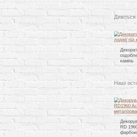
Дивіться
Декора
оздобле
камінь
Наші ост
Декорув
RD 1960
фарбою