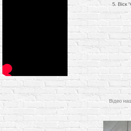
Віск 
Відео на