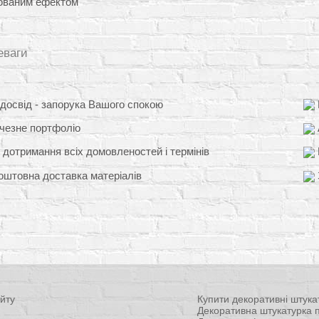
ованим ефектом
еваги
освід - запорука Вашого спокою
чезне портфоліо
 дотримання всіх домовленостей і термінів
штовна доставка матеріалів
йту
Купити декоративні штука
Декоративна штукатурка п