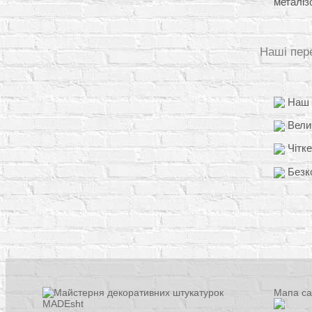
металіз
Наші пер
Наш д
Вели
Чітке
Безко
Мапа са