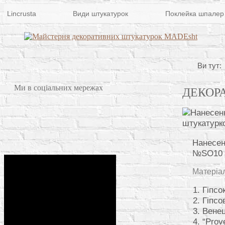
Lincrusta
Види штукатурок
Поклейка шпалер
Ви тут:
Ми в соціальних мережах
ДЕКОР
Нанесен
№SO10
Матеріа
Гіпсо
Гіпсо
Венец
“Prov