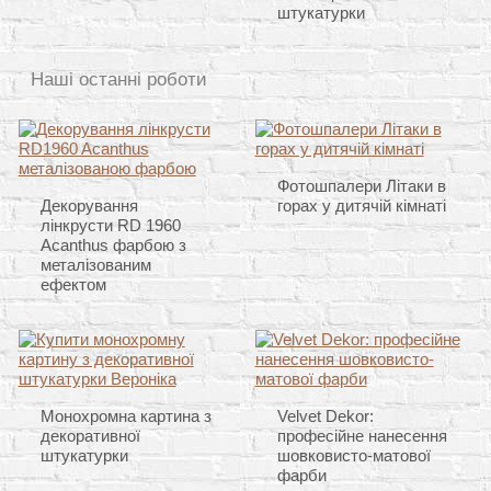
штукатурки
Наші останні роботи
Фотошпалери Літаки в
Декорування
горах у дитячій кімнаті
лінкрусти RD 1960
Acanthus фарбою з
металізованим
ефектом
Монохромна картина з
Velvet Dekor:
декоративної
професійне нанесення
штукатурки
шовковисто-матової
фарби