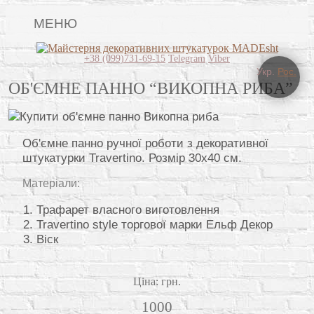
МЕНЮ
Lincrusta
+38 (099)731-69-15
Telegram
Viber
Укр.
Рос.
Види штукатурок
ОБ'ЄМНЕ ПАННО “ВИКОПНА РИБА”
Поклейка шпалер
Картини
Об'ємне панно ручної роботи з декоративної
штукатурки Travertinо. Розмір 30х40 см.
Відео
Матеріали:
Питання-відповідь
Трафарет власного виготовлення
Про нас
Travertino style торгової марки Ельф Декор
Віск
Контакти
Ціна: грн.
1000