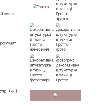
й колір
кроклімат
тір, який
,