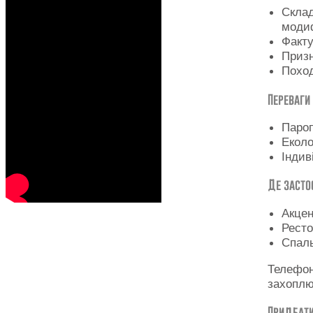
Склад
моди
Факту
Призн
Поход
Переваги
Пароп
Еколо
Індив
Де засто
Акцен
Ресто
Спаль
Телефон
захоплю
Придбати