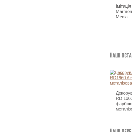
Імітація
Marmori
Media
Наші оста
Декорув
RD 1960
фарбою
металіз
Наші пер