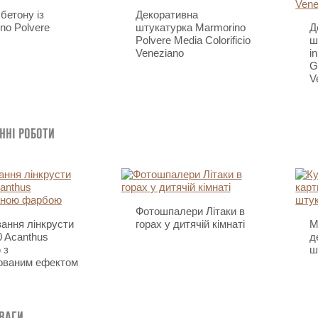
 бетону із
Декоративна
no Polvere
штукатурка Marmorino
Д
Polvere Media Colorificio
ш
Veneziano
i
G
V
нні роботи
Фотошпалери Літаки в
ання лінкрусти
горах у дитячій кімнаті
М
 Acanthus
д
 з
ш
ованим ефектом
еваги