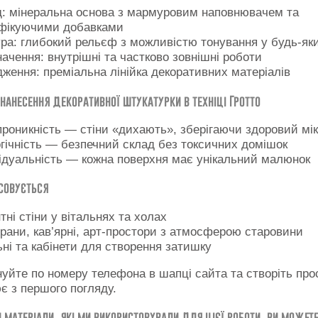
: мінеральна основа з мармуровим наповнювачем та
фікуючими добавками
ра: глибокий рельєф з можливістю тонування у будь-яки
ачення: внутрішні та частково зовнішні роботи
ження: преміальна лінійка декоративних матеріалів
 нанесення декоративної штукатурки в техніці Гротто
роникність — стіни «дихають», зберігаючи здоровий мі
гічність — безпечний склад без токсичних домішок
ідуальність — кожна поверхня має унікальний малюнок
совується
тні стіни у вітальнях та холах
рани, кав’ярні, арт-простори з атмосферою старовини
ні та кабінети для створення затишку
уйте по номеру телефона в шапці сайта та створіть прос
є з першого погляду.
 матеріали, які ми використовували для цієї роботи, ви можете