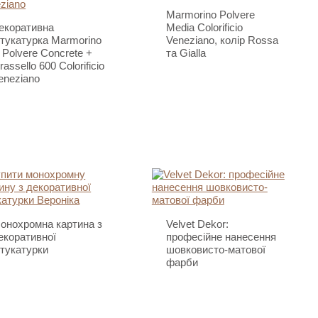
Marmorino Polvere
екоративна
Media Colorificio
тукатурка Marmorino
Veneziano, колір Rossa
n Polvere Concrete +
та Gialla
rassello 600 Colorificio
eneziano
онохромна картина з
Velvet Dekor:
екоративної
професійне нанесення
тукатурки
шовковисто-матової
фарби