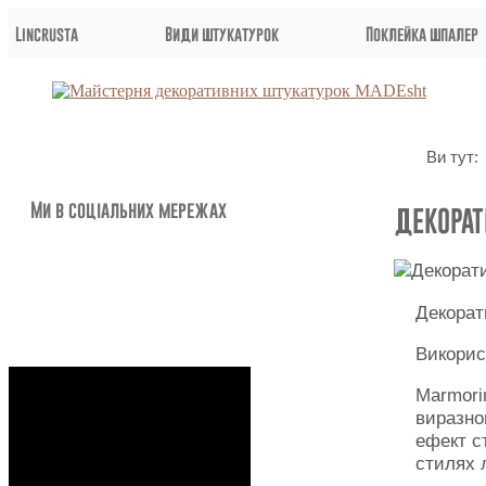
Lincrusta
Види штукатурок
Поклейка шпалер
Ви тут:
Ми в соціальних мережах
ДЕКОРАТ
Декорат
Викорис
Marmori
виразно
ефект с
стилях 