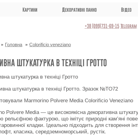
Картини
Декоративні панно
Відео
+38 (099)731-69-15
Telegram
Головна
Colorificio veneziano
ИВНА ШТУКАТУРКА В ТЕХНІЦІ ГРОТТО
ивна штукатурка в техніці Гротто. Зразок №TO72
товували Marmorino Polvere Media Colorificio Veneziano
no Polvere Media — це високоякісна декоративна штукату
ю рельєфною фактурою, що імітує природні кам’яні пове
таровинної кладки. Ідеально підходить для створення інт
лофт, класика, середземноморський, рустік.