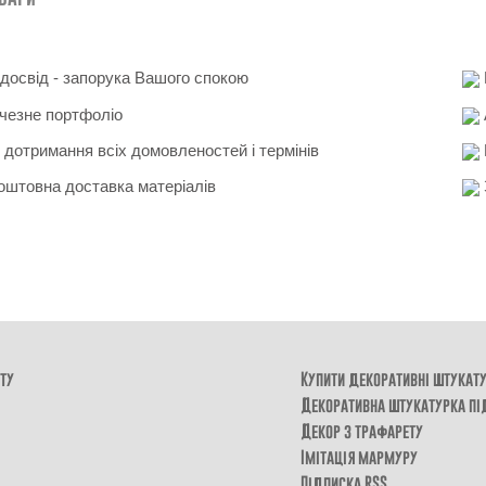
освід - запорука Вашого спокою
чезне портфоліо
 дотримання всіх домовленостей і термінів
штовна доставка матеріалів
ту
Купити декоративні штукат
Декоративна штукатурка пі
Декор з трафарету
Імітація мармуру
Підписка RSS