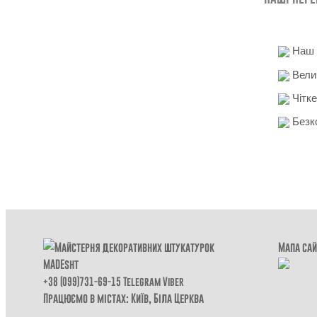
Наш д
Вели
Чітке
Безко
Мапа сай
+38 (099)731-69-15
Telegram
Viber
Працюємо в містах: Київ,
Біла Церква