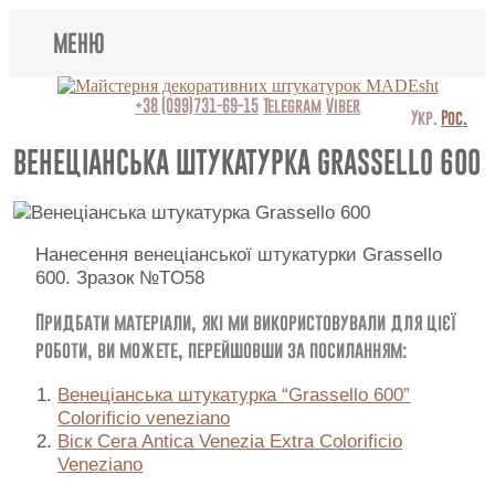
МЕНЮ
Lincrusta
+38 (099)731-69-15
Telegram
Viber
Укр.
Рос.
Види штукатурок
ВЕНЕЦІАНСЬКА ШТУКАТУРКА GRASSELLO 600
Поклейка шпалер
Картини
Нанесення венеціанської штукатурки Grassello
600. Зразок №TO58
Декоративні панно
Придбати матеріали, які ми використовували для цієї
роботи, ви можете, перейшовши за посиланням:
Відео
Венеціанська штукатурка “Grassello 600”
Питання-відповідь
Colorificio veneziano
Віск Cera Antica Venezia Extra Colorificio
Про нас
Veneziano