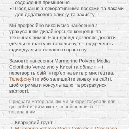
оздоблення приміщення
Поєднання з декоративними восками та лаками
для додаткового блиску та захисту
Ми професійно виконуємо нанесення з
урахуванням дизайнерської концепції та
технічних вимог. Наш досвід дозволяє досягти
ідеальної фактури та кольору, які підкреслять
індивідуальність вашого простору.
Замовте нанесення Marmorino Polvere Media
Colorificio Veneziano у Києві та області – і
перетворіть свій інтер’єр на витвір мистецтва.
Телефонуйте
або залишайте заявку на сайті,
щоб отримати консультацію та розрахунок
вартості.
Придбати матеріали, які ми використовували для
цієї роботи, ви можете, перейшовши за
посиланням:
Кварцевий грунт
Marmorino Polvere Media Colorificio Veneziano