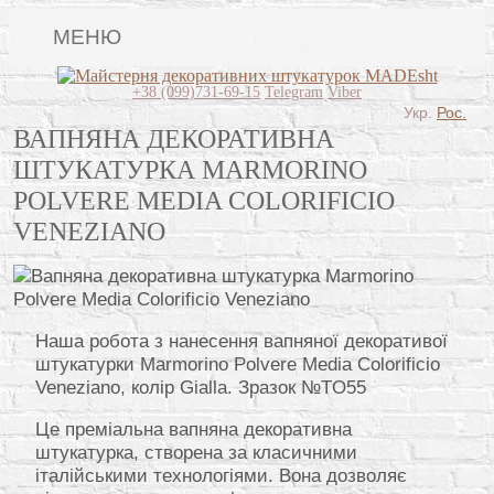
МЕНЮ
Lincrusta
+38 (099)731-69-15
Telegram
Viber
Укр.
Рос.
Види штукатурок
ВАПНЯНА ДЕКОРАТИВНА
ШТУКАТУРКА MARMORINO
Поклейка шпалер
POLVERE MEDIA COLORIFICIO
Картини
VENEZIANO
Декоративні панно
Відео
Питання-відповідь
Наша робота з нанесення вапняної декоративої
штукатурки Marmorino Polvere Media Colorificio
Про нас
Veneziano, колір Gialla. Зразок №TO55
Контакти
Це преміальна вапняна декоративна
штукатурка, створена за класичними
італійськими технологіями. Вона дозволяє