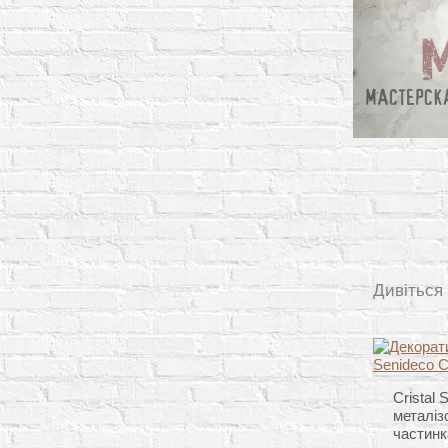
Дивіться
Cristal 
металіз
частин