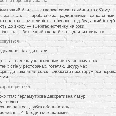
сті та переваги Velatura
мутровий блиск — створює ефект глибини та об’єму
йська якість — вироблено за традиційними технологіями
а палітра — можливість тонування під будь-який інтер’
ість до зносу — зберігає естетику на роки
гічність — безпечний склад без шкідливих випарів
осовується
 ідеально підходить для:
ень та спалень у класичному чи сучасному стилі;
тних стін у ресторанах, готелях, шоурумах;
’єрів, де важливий ефект «дорогого простору» без перев
лями.
 характеристики
окриття: перламутрова декоративна лазур
а: водна
ення: пензель, губка або шпатель
исихання: 4–6 годин між шарами