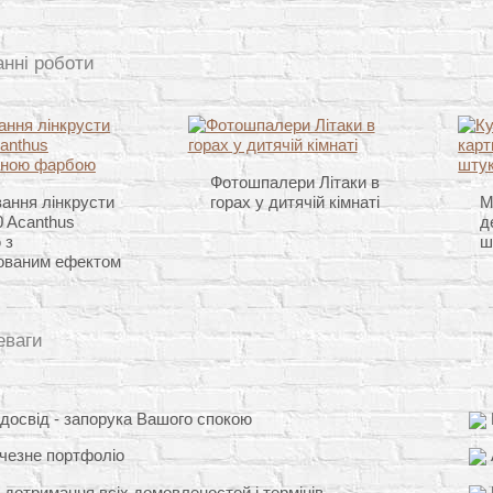
анні роботи
Фотошпалери Літаки в
ання лінкрусти
горах у дитячій кімнаті
М
 Acanthus
д
 з
ш
ованим ефектом
еваги
освід - запорука Вашого спокою
чезне портфоліо
 дотримання всіх домовленостей і термінів