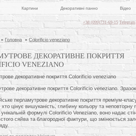
Картини
Декоративні панно
Відео
+38 (099)731-69-15
Telegram
Головна
Colorificio veneziano
МУТРОВЕ ДЕКОРАТИВНЕ ПОКРИТТЯ
FICIO VENEZIANO
трове декоративне покриття Colorificio veneziano. Зраз
ійське перламутрове декоративне покриття преміум-класу
 хто цінує вишуканість, глибину кольору та неповторну г
унікальній формулі Colorificio Veneziano, воно надає ст
стого сяйва та благородної фактури, що змінюється зал
яду.