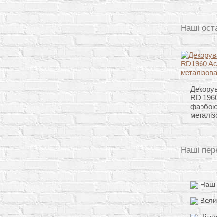
Наші ост
Декорув
RD 1960
фарбою
металіз
Наші пер
Наш д
Вели
Чітке