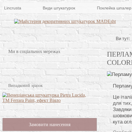
Lincrusta
Види штукатурок
Поклейка шпалер
Ви тут:
Ми в соціальних мережах
ПЕРЛА
COLORI
Перламу
Випадковий зразок
Це італ
для тих,
Завдяки 
шовкови
кута огл
Замовити нанесення