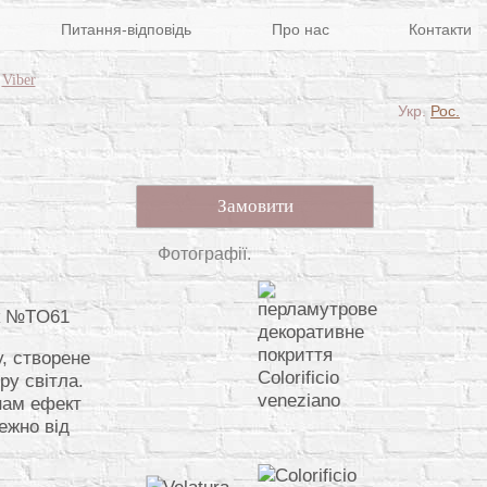
Питання-відповідь
Про нас
Контакти
Viber
Укр.
Рос.
Замовити
Фотографії.
ок №TO61
, створене
ру світла.
інам ефект
ежно від