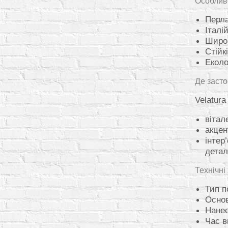
Особливо
Перла
Італі
Широк
Стійк
Еколо
Де заст
Velatura
вітал
акцен
інтер
дета
Технічні
Тип п
Основ
Нанес
Час в