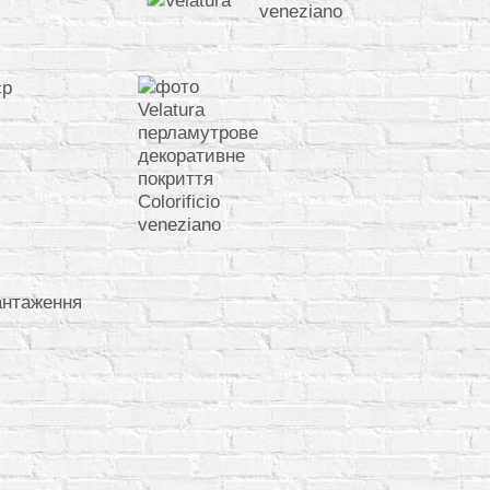
єр
антаження