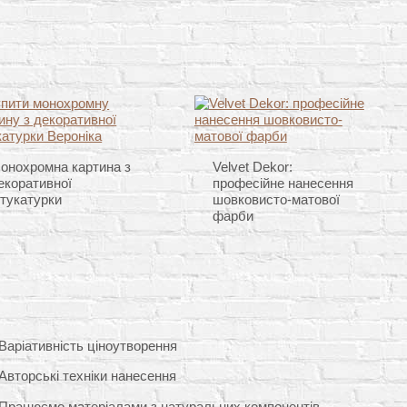
онохромна картина з
Velvet Dekor:
екоративної
професійне нанесення
тукатурки
шовковисто-матової
фарби
Варіативність ціноутворення
Авторські техніки нанесення
Працюємо матеріалами з натуральних компонентів