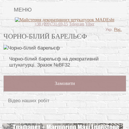
МЕНЮ
Lincrusta
+38 (099)731-69-15
Telegram
Viber
Укр.
Рос.
Види штукатурок
ЧОРНО-БІЛИЙ БАРЕЛЬЄФ
Поклейка шпалер
Картини
Чорно-білий барельєф на декоративній
штукатурці. Зразок №BF32
Декоративні панно
Відео
Замовити
Питання-відповідь
Про нас
Відео наших робіт
Контакти