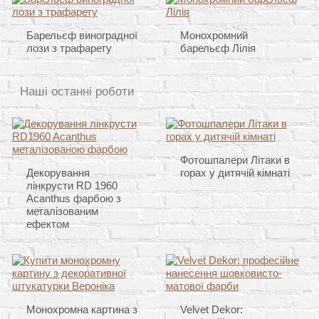
Барельєф виноградної
Монохромний
лози з трафарету
барельєф Лілія
Наші останні роботи
Фотошпалери Літаки в
Декорування
горах у дитячій кімнаті
лінкрусти RD 1960
Acanthus фарбою з
металізованим
ефектом
Монохромна картина з
Velvet Dekor: