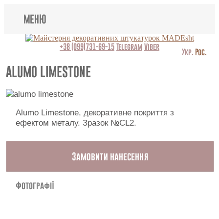
МЕНЮ
Lincrusta
+38 (099)731-69-15
Telegram
Viber
Укр.
Рос.
Види штукатурок
ALUMO LIMESTONE
Поклейка шпалер
Картини
Alumo Limestone, декоративне покриття з
ефектом металу. Зразок №CL2.
Декоративні панно
Замовити нанесення
Відео
Питання-відповідь
Фотографії
Про нас