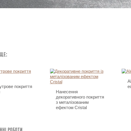
 ще:
A
трове покриття
е
н
Нанесення
декоративного покриття
з металізованим
ефектом Cristal
нні роботи