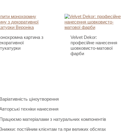
онохромна картина з
Velvet Dekor:
екоративної
професійне нанесення
тукатурки
шовковисто-матової
фарби
Варіативність ціноутворення
Авторські техніки нанесення
Працюємо матеріалами з натуральних компонентів
Знижки: постійним клієнтам та при великих обсягах