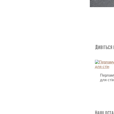
Дивіться
Перламу
для сті
Наші оста