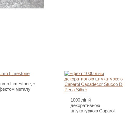
lumo Limestone, з
фектом металу
1000 ліній
декоративною
штукатуркою Caparol