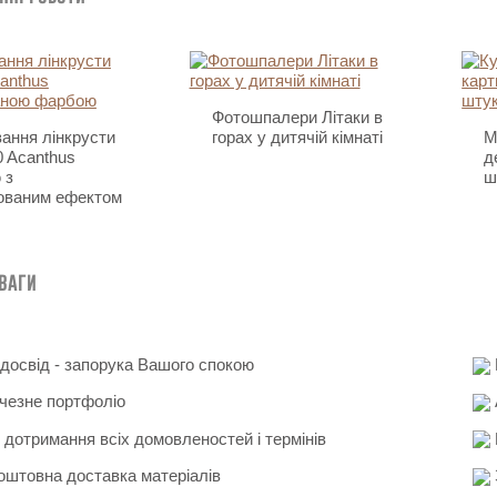
Фотошпалери Літаки в
ання лінкрусти
горах у дитячій кімнаті
М
 Acanthus
д
 з
ш
ованим ефектом
еваги
освід - запорука Вашого спокою
чезне портфоліо
 дотримання всіх домовленостей і термінів
штовна доставка матеріалів