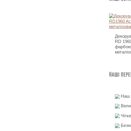
Декорув
RD 1960
фарбою
металіз
Наші пер
Наш д
Вели
Чітке
Безко