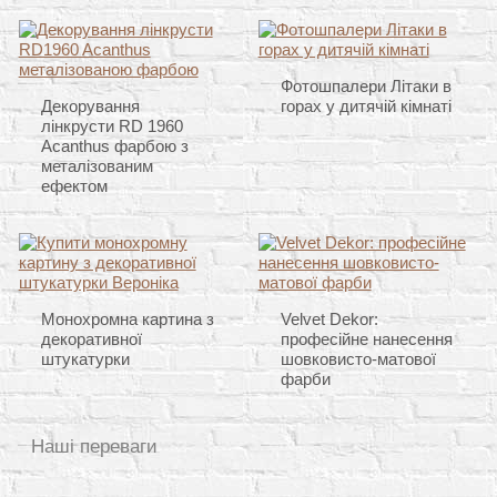
Фотошпалери Літаки в
Декорування
горах у дитячій кімнаті
лінкрусти RD 1960
Acanthus фарбою з
металізованим
ефектом
Монохромна картина з
Velvet Dekor:
декоративної
професійне нанесення
штукатурки
шовковисто-матової
фарби
Наші переваги