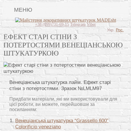
МЕНЮ
Lincrusta
+38 (099)731-69-15
Telegram
Viber
Укр.
Рос.
Види штукатурок
ЕФЕКТ СТАРІ СТІНИ З
ПОТЕРТОСТЯМИ ВЕНЕЦІАНСЬКОЮ
Поклейка шпалер
ШТУКАТУРКОЮ
Картини
Декоративні панно
Відео
Венеціанська штукатурка лайм. Ефект старі
стіни з потертостями. Зразок №LMLM97
Питання-відповідь
Придбати матеріали, які ми використовували для
Про нас
цієї роботи, ви можете, перейшовши за
посиланням:
Контакти
Венеціанська штукатурка “Grassello 600”
Colorificio veneziano