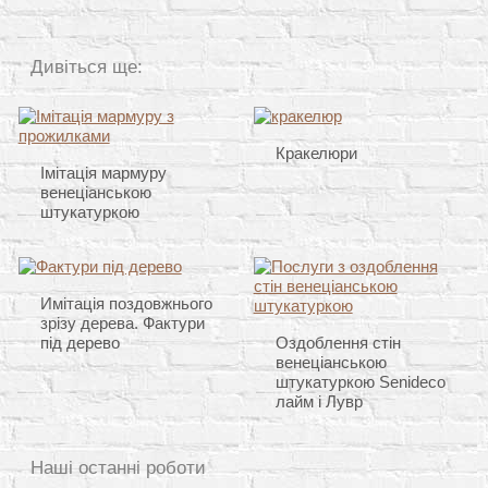
Дивіться ще:
Кракелюри
Імітація мармуру
венеціанською
штукатуркою
Имітація поздовжнього
зрізу дерева. Фактури
під дерево
Оздоблення стін
венеціанською
штукатуркою Senideco
лайм і Лувр
Наші останні роботи