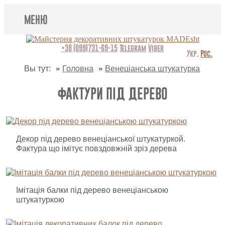
МЕНЮ
Lincrusta
+38 (099)731-69-15
Telegram
Viber
Укр.
Рос.
Види штукатурок
Вы тут:
Головна
Венеціанська штукатурка
Поклейка шпалер
ФАКТУРИ ПІД ДЕРЕВО
Картини
Декоративні панно
Декор під дерево венеціанської штукатуркой.
Фактура що імітує повздовжній зріз дерева
Відео
Питання-відповідь
Імітація балки під дерево венеціанською
Про нас
штукатуркою
Контакти