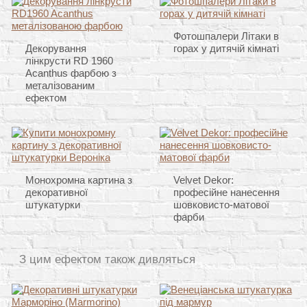
Фотошпалери Літаки в
Декорування
горах у дитячій кімнаті
лінкрусти RD 1960
Acanthus фарбою з
металізованим
ефектом
Монохромна картина з
Velvet Dekor:
декоративної
професійне нанесення
штукатурки
шовковисто-матової
фарби
З цим ефектом також дивляться