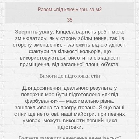
Разом «під ключ» грн. за м2
35
Зверніть увагу
: Кінцева вартість робіт може
змінюватись: як у строну збільшення, так і в
сторону зменшення, - залежить від складності
фактури та кількості кольорів, що
використовуються, висоти та складності
приміщення, від загальної площі об'єкта.
Вимоги до підготовки стін
Для досягнення ідеального результату
поверхня має бути підготовлена «як під
фарбування» — максимально рівна,
зашпакльована та прогрунтована. Якщо ваші
стіни ще не готові, наші майстри, при певних
умовах, можуть виконати повний цикл
підготовки.
Бажаєте замовити нанесення венеціанської