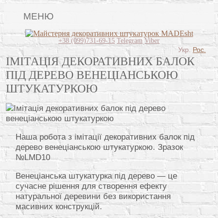
МЕНЮ
Lincrusta
+38 (099)731-69-15
Telegram
Viber
Укр.
Рос.
Види штукатурок
ІМІТАЦІЯ ДЕКОРАТИВНИХ БАЛОК
ПІД ДЕРЕВО ВЕНЕЦІАНСЬКОЮ
Поклейка шпалер
ШТУКАТУРКОЮ
Картини
Декоративні панно
Відео
Наша робота з імітації декоративних балок під
дерево венеціанською штукатуркою. Зразок
Питання-відповідь
№LMD10
Про нас
Венеціанська штукатурка під дерево — це
сучасне рішення для створення ефекту
Контакти
натуральної деревини без використання
масивних конструкцій.