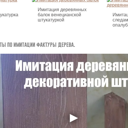
Имитация деревянных
укатурка
балок венецианской
Имитац
штукатуркой
следам
опалуб
ты по имитации фактуры дерева.