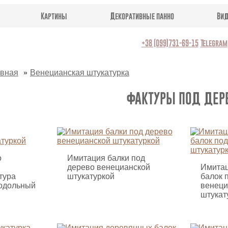
Картины
Декоративные панно
Ви
+38 (099)731-69-15
Telegram
авная
Венецианская штукатурка
ФАКТУРЫ ПОД ДЕР
о
Имитация балки под
дерево венецианской
Имитац
тура
штукатуркой
балок 
одольный
венеци
штукат