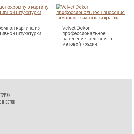
омная картина из
Velvet Dekor:
тивной штукатурки
профессиональное
нанесение шелковисто-
матовой краски
атурки
од бетон