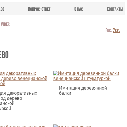
део
Вопрос-ответ
О нас
Контакты
Viber
Рос.
Укр.
ЕВО
Имитация деревянной
ия декоративных
балки
под дерево
анской
уркой