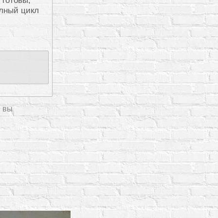
олный цикл
, вы