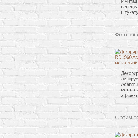
Имитац
венеци
штукат
Фото пос
Декори
линкру
Acanthu
металл
эффект
С этим э