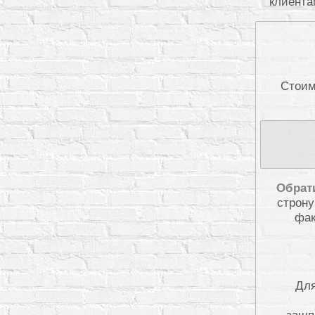
клиента
Стоим
Обрат
строну
фак
Для
зашп