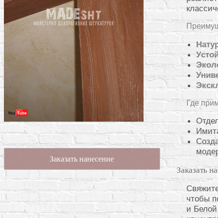
классич
Преимущ
Нату
Усто
Экол
Унив
Экск
Где при
Отдел
Имита
Созда
моде
Заказать нанесение
Заказать н
Свяжите
чтобы п
и Белой