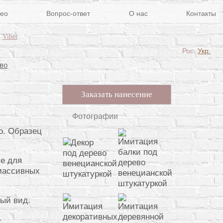
ео
Вопрос-ответ
О нас
Контакты
m
Viber
Рос.
Укр.
во
Заказать нанесение
Фотографии
о. Образец
ие для
массивных
ный вид.
с