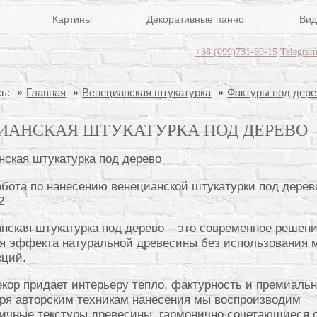
Картины
Декоративные панно
Вид
+38 (099)731-69-15
Telegra
ь:
Главная
Венецианская штукатурка
Фактуры под дере
ИАНСКАЯ ШТУКАТУРКА ПОД ДЕРЕВО
бота по нанесению венецианской штукатурки под дерев
2
нская штукатурка под дерево – это современное решен
я эффекта натуральной древесины без использования 
кций.
екор придает интерьеру тепло, фактурность и премиаль
ря авторским техникам нанесения мы воспроизводим
ичные текстуры древесины, гармонично сочетающиеся 