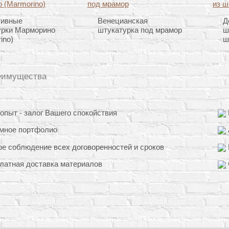
тивные
Венецианская
Д
урки Марморино
штукатурка под мрамор
ш
ino)
ш
еимущества
пыт - залог Вашего спокойствия
мное портфолио
е соблюдение всех договоренностей и сроков
латная доставка материалов