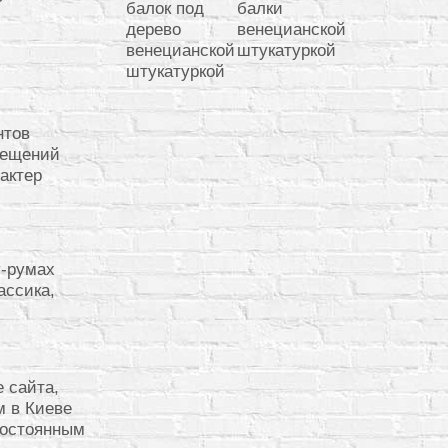
нтов
мещений
актер
у-румах
ассика,
е сайта,
м в Киеве
постоянным