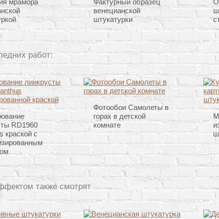
ия мрамора
Фактурный образец
О
анской
венецианской
ш
уркой
штукатурки
с
ледних работ:
Фотообои Самолеты в
рование
горах в детской
М
сты RD1960
комнате
и
s краской с
ш
изированным
ом
ффектом также смотрят