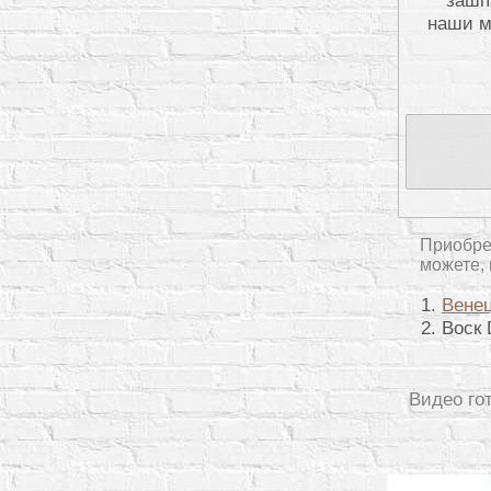
наши м
Приобре
можете, 
Венец
Воск 
Видео го