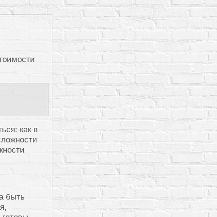
стоимости
ься: как в
 сложности
жности
а быть
я,
 готовы,