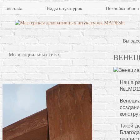
Lincrusta
Виды штукатурок
Поклейка обоев
Вы здес
Мы в социальных сетях
ВЕНЕЦ
Наша ра
№LMD1
Венециа
создани
констру
Такой д
Благода
реалист