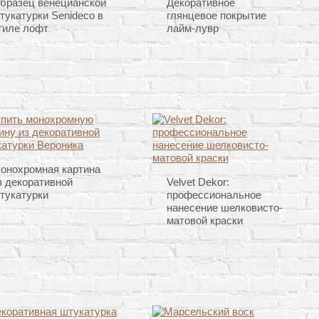
бразец венецианской
Декоративное
тукатурки Senideco в
глянцевое покрытие
тиле лофт
лайм-лувр
онохромная картина
з декоративной
Velvet Dekor:
тукатурки
профессиональное
нанесение шелковисто-
матовой краски