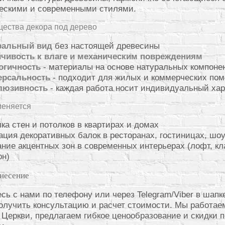
ескими и современными стилями.
ества декора под дерево
ральный вид
без настоящей древесины
йчивость к влаге и механическим повреждениям
огичность
- материалы на основе натуральных компоне
ерсальность
- подходит для жилых и коммерческих по
люзивность
- каждая работа носит индивидуальный хар
меняется
ка стен и потолков в квартирах и домах
ция декоративных балок в ресторанах, гостиницах, шо
ние акцентных зон в современных интерьерах (лофт, кл
рн)
анесение
сь с нами по телефону или через Telegram/Viber в шапк
олучить консультацию и расчет стоимости. Мы работае
 Церкви, предлагаем гибкое ценообразование и скидки 