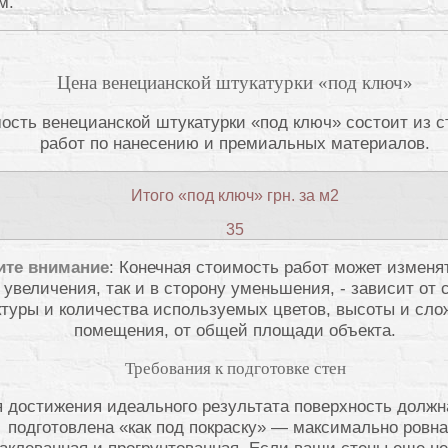
м.
Цена венецианской штукатурки «под ключ»
ость венецианской штукатурки «под ключ» состоит из 
работ по нанесению и премиальных материалов.
Итого «под ключ» грн. за м2
35
ите внимание
: Конечная стоимость работ может изменят
 увеличения, так и в сторону уменьшения, - зависит от
туры и количества используемых цветов, высоты и сло
помещения, от общей площади объекта.
Требования к подготовке стен
 достижения идеального результата поверхность должн
подготовлена «как под покраску» — максимально ровна
аклеванная и прогрунтованная. Если ваши стены еще не