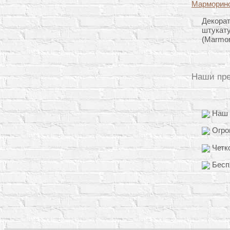
Декора
штукат
(Marmor
Наши пр
Наш о
Огро
Четко
Бесп