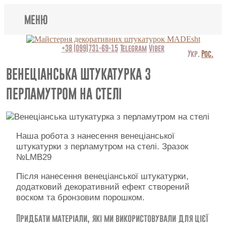
МЕНЮ
Lincrusta
+38 (099)731-69-15
Telegram
Viber
Укр.
Рос.
Види штукатурок
ВЕНЕЦІАНСЬКА ШТУКАТУРКА З
ПЕРЛАМУТРОМ НА СТЕЛІ
Поклейка шпалер
Картини
Наша робота з нанесення венеціанської
Декоративні панно
штукатурки з перламутром на стелі. Зразок
№LMB29
Відео
Після нанесення венеціанської штукатурки,
Питання-відповідь
додатковий декоративний ефект створений
воском та бронзовим порошком.
Про нас
Придбати матеріали, які ми використовували для цієї