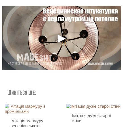
Дивіться ще:
Імітація дуже старої
Імітація мармуру
стіни
венеціанською