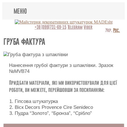
МЕНЮ
Lincrusta
+38 (099)731-69-15
Telegram
Viber
Укр.
Рос.
Види штукатурок
ГРУБА ФАКТУРА
Поклейка шпалер
Картини
Нанесення грубої фактури з шпаклівки. Зразок
№MVB74
Декоративні панно
Придбати матеріали, які ми використовували для цієї
роботи, ви можете, перейшовши за посиланням:
Відео
Гіпсова штукатурка
Питання-відповідь
Віск Decors Provence Cire Senideco
Пудра “Золото”, “Бронза”, “Срібло”
Про нас