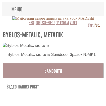
МЕНЮ
Lincrusta
+38 (099)731-69-15
Telegram
Viber
Укр.
Рос.
Види штукатурок
BYBLOS-METALIC, МЕТАЛІК
Поклейка шпалер
Картини
Byblos-Metalic, металік Senideco. Зразок №MK1
Декоративні панно
Замовити
Відео
Відео наших робіт
Питання-відповідь
Про нас