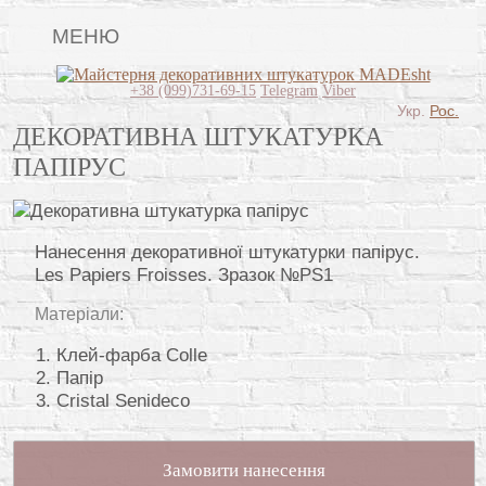
МЕНЮ
Lincrusta
+38 (099)731-69-15
Telegram
Viber
Укр.
Рос.
Види штукатурок
ДЕКОРАТИВНА ШТУКАТУРКА
ПАПІРУС
Поклейка шпалер
Картини
Нанесення декоративної штукатурки папірус.
Декоративні панно
Les Papiers Froisses. Зразок №PS1
Відео
Матеріали:
Питання-відповідь
Клей-фарба Colle
Про нас
Папір
Cristal Senideco
Контакти
Замовити нанесення