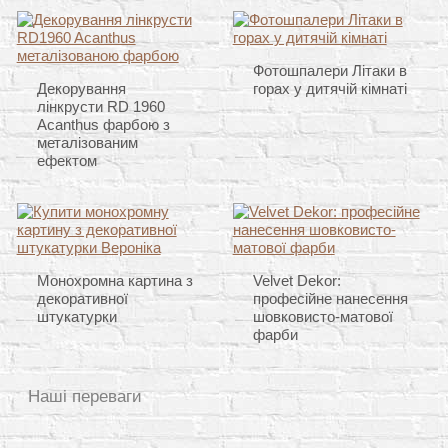
Фотошпалери Літаки в
Декорування
горах у дитячій кімнаті
лінкрусти RD 1960
Acanthus фарбою з
металізованим
ефектом
Монохромна картина з
Velvet Dekor:
декоративної
професійне нанесення
штукатурки
шовковисто-матової
фарби
Наші переваги