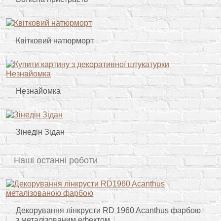
Квітковий натюрморт
Незнайомка
Зінедін Зідан
Наші останні роботи
Декорування лінкрусти RD 1960 Acanthus фарбою
з металізованим ефектом