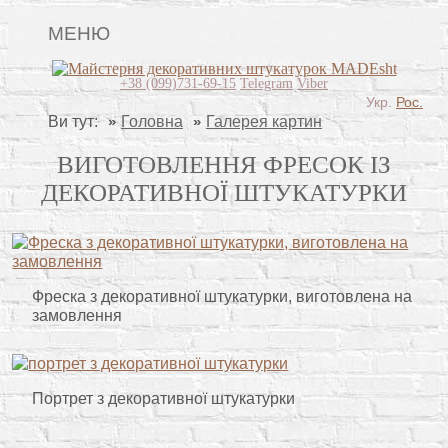
МЕНЮ
Lincrusta
+38 (099)731-69-15
Telegram
Viber
Укр.
Рос.
Види штукатурок
Ви тут:
Головна
Галерея картин
Поклейка шпалер
ВИГОТОВЛЕННЯ ФРЕСОК ІЗ
ДЕКОРАТИВНОЇ ШТУКАТУРКИ
Декоративні панно
Барельєфи
Відео
Фреска з декоративної штукатурки, виготовлена на
Питання-відповідь
замовлення
Про нас
Контакти
Портрет з декоративної штукатурки