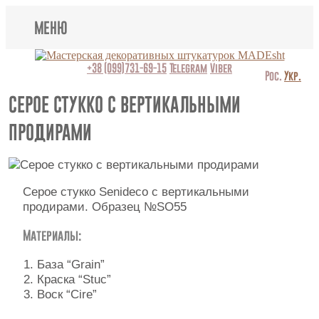
МЕНЮ
Lincrusta
+38 (099)731-69-15
Telegram
Viber
Рос.
Укр.
Виды штукатурок
СЕРОЕ СТУККО С ВЕРТИКАЛЬНЫМИ
ПРОДИРАМИ
Поклейка обоев
Картины
Серое стукко Senideco с вертикальными
Декоративные панно
продирами. Образец №SO55
Видео
Материалы:
Вопрос-ответ
База “Grain”
Краска “Stuc”
О нас
Воск “Cire”