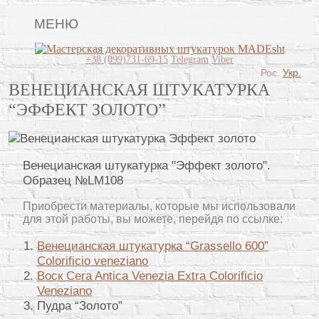
МЕНЮ
Lincrusta
+38 (099)731-69-15
Telegram
Viber
Рос.
Укр.
Виды штукатурок
ВЕНЕЦИАНСКАЯ ШТУКАТУРКА
“ЭФФЕКТ ЗОЛОТО”
Поклейка обоев
Картины
Венецианская штукатурка "Эффект золото".
Декоративные панно
Образец №LM108
Видео
Приобрести материалы, которые мы использовали
Вопрос-ответ
для этой работы, вы можете, перейдя по ссылке:
Венецианская штукатурка “Grassello 600”
О нас
Colorificio veneziano
Контакты
Воск Cera Antica Venezia Extra Colorificio
Veneziano
Пудра “Золото”