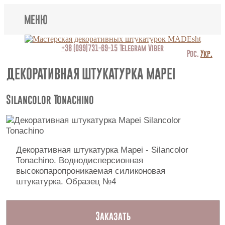
МЕНЮ
Lincrusta
+38 (099)731-69-15
Telegram
Viber
Рос.
Укр.
Виды штукатурок
ДЕКОРАТИВНАЯ ШТУКАТУРКА MAPEI
Поклейка обоев
Silancolor Tonachino
Картины
Декоративные панно
Декоративная штукатурка Mapei - Silancolor
Tonachino. Воднодисперсионная
Видео
высокопаропроникаемая силиконовая
штукатурка. Образец №4
Вопрос-ответ
О нас
Заказать