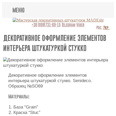
МЕНЮ
Lincrusta
+38 (099)731-69-15
Telegram
Viber
Рос.
Укр.
Виды штукатурок
ДЕКОРАТИВНОЕ ОФОРМЛЕНИЕ ЭЛЕМЕНТОВ
ИНТЕРЬЕРА ШТУКАТУРКОЙ СТУККО
Поклейка обоев
Картины
Декоративные панно
Декоративное оформление элементов
интерьера штукатуркой стукко. Senideco.
Видео
Образец №SO69
Вопрос-ответ
Материалы:
О нас
База “Grain”
Краска “Stuc”