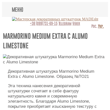
МЕНЮ
Lincrusta
+38 (099)731-69-15
Telegram
Viber
Рос.
Укр.
Виды штукатурок
MARMORINO MEDIUM EXTRA С ALUMO
LIMESTONE
Поклейка обоев
Картины
Декоративные панно
Декоративная штукатурка Marmorino Medium
Extra с Alumo Limestone. Образец №TO21
Видео
Эта техника нанесения декоративной
Вопрос-ответ
штукатурки сочетает в себе фактуру
натурального камня и современную
О нас
элегантность. Благодаря Alumo Limestone,
покрытие приобретает изысканную текстуру с