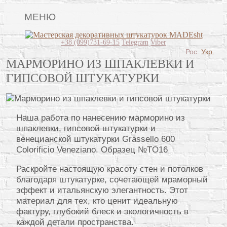
МЕНЮ
Lincrusta
+38 (099)731-69-15
Telegram
Viber
Рос.
Укр.
Виды штукатурок
МАРМОРИНО ИЗ ШПАКЛЕВКИ И
ГИПСОВОЙ ШТУКАТУРКИ
Поклейка обоев
Картины
Наша работа по нанесению марморино из
Декоративные панно
шпаклевки, гипсовой штукатурки и
Видео
венецианской штукатурки Grassello 600
Colorificio Veneziano. Образец №TO16
Вопрос-ответ
Раскройте настоящую красоту стен и потолков
О нас
благодаря штукатурке, сочетающей мраморный
эффект и итальянскую элегантность. Этот
Контакты
материал для тех, кто ценит идеальную
фактуру, глубокий блеск и экологичность в
каждой детали пространства.