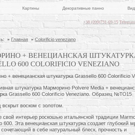
Картины
Декоративные панно
Вид
+38 (099)731-69-15
Telegra
ь:
Главная
Colorificio veneziano
РИНО + ВЕНЕЦИАНСКАЯ ШТУКАТУРК
LLO 600 COLORIFICIO VENEZIANO
ивная штукатурка Марморино Polvere Media + венецианс
рка Grassello 600 Colorificio Veneziano. Образец №TO15
 вскрыт воском с золотом.
 свой интерьер роскошью итальянской традиции Marmo
lo 600. Эта венецианская штукатурка создает глубокий 
 сочетающий в себе натуральный блеск, прочность и