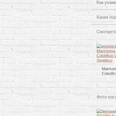
Как ухаж
Какая по
Смотрите
Marmori
Colorifi
Фото пос