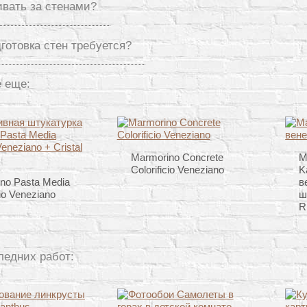
ивать за стенами?
дготовка стен требуется?
 еще:
Marmorino Concrete
М
Colorificio Veneziano
K
no Pasta Media
в
cio Veneziano
ш
R
ледних работ: