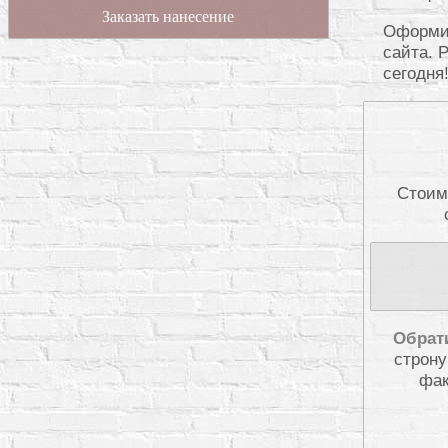
Заказать нанесение
Оформит
сайта. 
сегодня
Стоим
Обрат
строну
фак