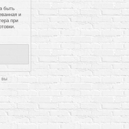
а быть
еванная и
тера при
отовки.
, вы