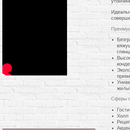
утончен
Идеальн
соверше
Преимущ
Безгр
вяжущ
глян
Высок
конде
Эколо
приме
Униве
жилых
Сферы 
Гости
Холл
Рецеп
Акцен