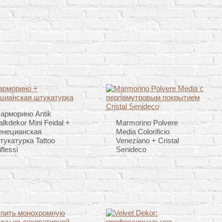
арморино Antik
alkdekor Mini Feidal +
Marmorino Polvere
енецианская
Media Colorificio
тукатурка Tattoo
Veneziano + Cristal
iflessi
Senideco