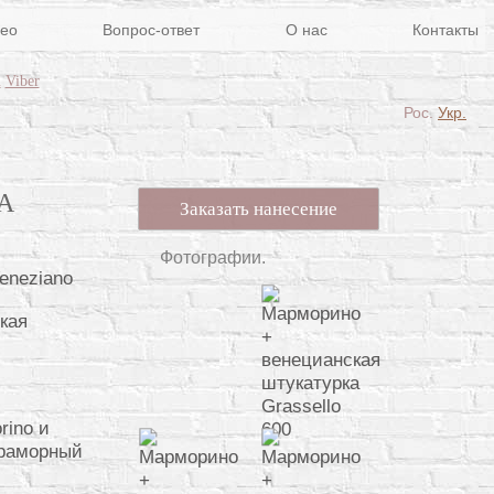
ео
Вопрос-ответ
О нас
Контакты
m
Viber
Рос.
Укр.
А
Заказать нанесение
Фотографии.
кая
rino и
мраморный