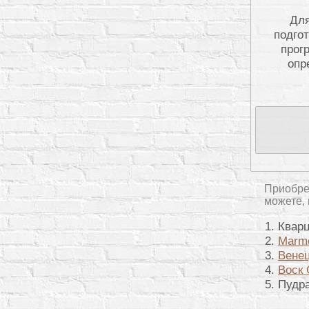
Для
подго
прог
опр
Приобре
можете, 
Кварц
Marmo
Венец
Воск 
Пудра