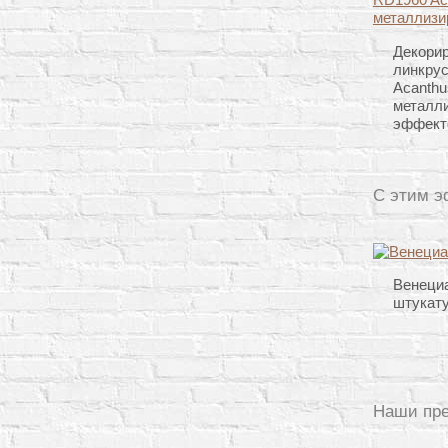
Декори
линкру
Acanthu
металл
эффект
С этим э
Венеци
штукат
Наши пр