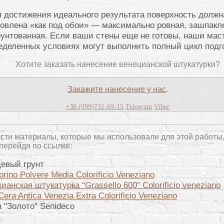
 достижения идеального результата поверхность должн
товлена «как под обои» — максимально ровная, зашпакл
рунтованная. Если ваши стены еще не готовы, наши мас
еделенных условиях могут выполнить полный цикл подг
Хотите заказать нанесение венецианской штукатурки?
Закажите нанесение у нас
.
+38 (099)731-69-15
Telegram
Viber
сти материалы, которые мы использовали для этой работы
перейдя по ссылке:
евый грунт
rino Polvere Media Colorificio Veneziano
ианская штукатурка “Grassello 600” Colorificio veneziano
Cera Antica Venezia Extra Colorificio Veneziano
 "Золото" Senideco