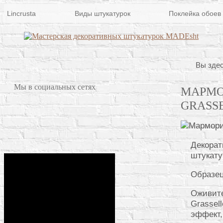
Lincrusta
Виды штукатурок
Поклейка обоев
Вы здес
Мы в социальных сетях
МАРМО
GRASSE
Декорат
штукату
Образец
Оживите
Grassel
эффект,