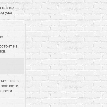
в шапке
ер уже
ч»
остоит из
лов.
ься: как в
 сложности
жности