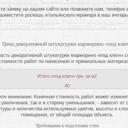
е заявку на нашем сайте или позвоните нам, телефон 
Разместите роскошь итальянского мрамора в ваш интерь
!
Цена декоративной штукатурки марморино «под клю
ость декоративной штукатурки марморино «под ключ» с
стоимости работ по нанесению и премиальных материа
Итого «под ключ» грн. за м2
40
ите внимание
: Конечная стоимость работ может изменят
 увеличения, так и в сторону уменьшения, - зависит от
туры и количества используемых цветов, высоты и сло
помещения, от общей площади объекта.
Требования к подготовке стен