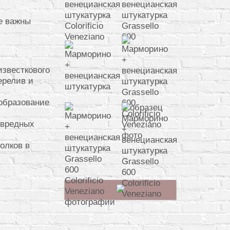
е важны
известкового
ерелив и
образование
 вредных
олков в