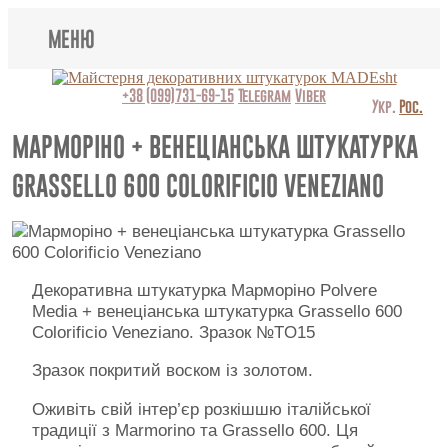
МЕНЮ
Lincrusta
+38 (099)731-69-15
Telegram
Viber
Укр.
Рос.
Види штукатурок
МАРМОРІНО + ВЕНЕЦІАНСЬКА ШТУКАТУРКА
GRASSELLO 600 COLORIFICIO VENEZIANO
Поклейка шпалер
Картини
Декоративні панно
Декоративна штукатурка Марморіно Polvere
Media + венеціанська штукатурка Grassello 600
Відео
Colorificio Veneziano. Зразок №TO15
Питання-відповідь
Зразок покритий воском із золотом.
Оживіть свій інтер’єр розкішшю італійської
Про нас
традиції з Marmorino та Grassello 600. Ця