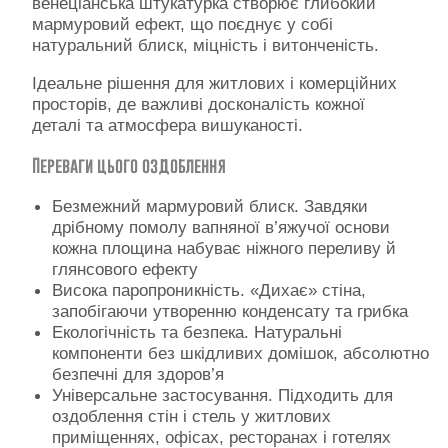
венеціанська штукатурка створює глибокий
Контакти
мармуровий ефект, що поєднує у собі
натуральний блиск, міцність і витонченість.
Ідеальне рішення для житлових і комерційних
просторів, де важливі досконалість кожної
деталі та атмосфера вишуканості.
Переваги цього оздоблення
Безмежний мармуровий блиск. Завдяки
дрібному помолу вапняної в’яжучої основи
кожна площина набуває ніжного переливу й
глянсового ефекту
Висока паропроникність. «Дихає» стіна,
запобігаючи утворенню конденсату та грибка
Екологічність та безпека. Натуральні
компоненти без шкідливих домішок, абсолютно
безпечні для здоров’я
Універсальне застосування. Підходить для
оздоблення стін і стель у житлових
приміщеннях, офісах, ресторанах і готелях