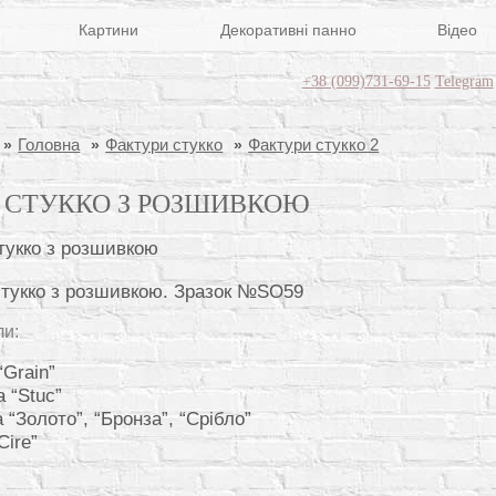
Картини
Декоративні панно
Відео
+38 (099)731-69-15
Telegram
Головна
Фактури стукко
Фактури стукко 2
К СТУККО З РОЗШИВКОЮ
стукко з розшивкою. Зразок №SO59
ли:
“Grain”
 “Stuc”
 “Золото”, “Бронза”, “Срібло”
Cire”