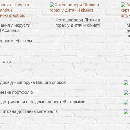
Фотошпалери Літаки в
ання лінкрусти
горах у дитячій кімнаті
М
 Acanthus
д
 з
ш
ованим ефектом
еваги
освід - запорука Вашого спокою
чезне портфоліо
 дотримання всіх домовленостей і термінів
штовна доставка матеріалів