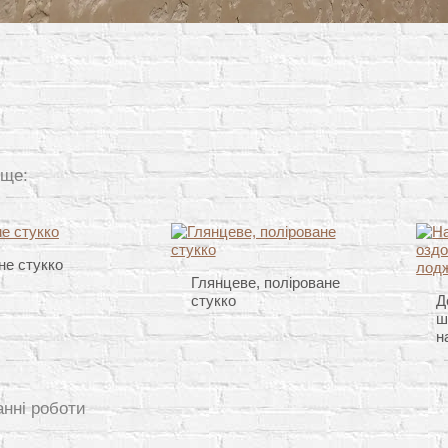
 ще:
е стукко
Глянцеве, поліроване
стукко
Д
ш
н
анні роботи