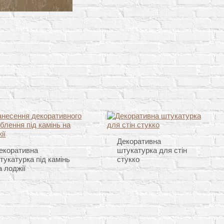
Декоративна
екоративна
штукатурка для стін
тукатурка під камінь
стукко
а лоджії