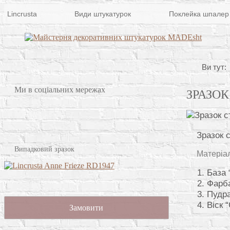
Lincrusta
Види штукатурок
Поклейка шпалер
Ви тут:
Ми в соціальних мережах
ЗРАЗО
Зразок 
Випадковий зразок
Матеріа
База 
Фарба
Пудра
Віск “
Замовити