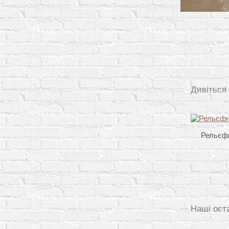
Дивіться
Рельєфн
Наші ост