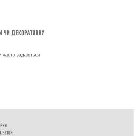
и чи декоративну
и часто задаються
урки
д бетон