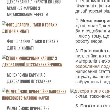
Декорування лінкрусти RD 1960
1.
Різноманітні
візуальні ефекти
Acanthus фарбою з
дизайнерські рі
металізованим ефектом
2.
Може викори
кухні, лоджії, к
бути оздоблення
Плюс у тому, що 
Фотошпалери Літаки в горах у
роботу вчора.
дитячій кімнаті
3.
Практичність
пил, стійка до в
матеріалів знах
оздоблення лодж
написання статті
Монохромна картина з
штукатурка не ви
декоративної штукатурки
забруднень і во
складі токсичних
5.
Багато хто з 
Velvet Dekor: професійне