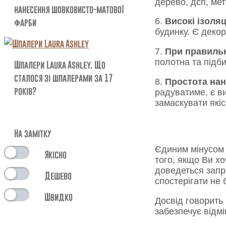
дерево, дсп, мет
нанесення шовковисто-матової
фарби
6.
Високі ізоляц
будинку. Є деко
7.
При правильн
полотна та підб
Шпалери Laura Ashley. Що
сталося зі шпалерами за 17
8.
Простота на
років?
радуватиме, є 
замаскувати які
На замітку
Єдиним мінусом 
Якісно
того, якщо Ви хо
доведеться запр
Дешево
спостерігати не 
Швидко
Досвід говорить 
забезпечує відмі