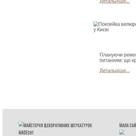
Детальніше...
Плануючи ремонт
питанням: що к
Детальніше...
Мапа сай