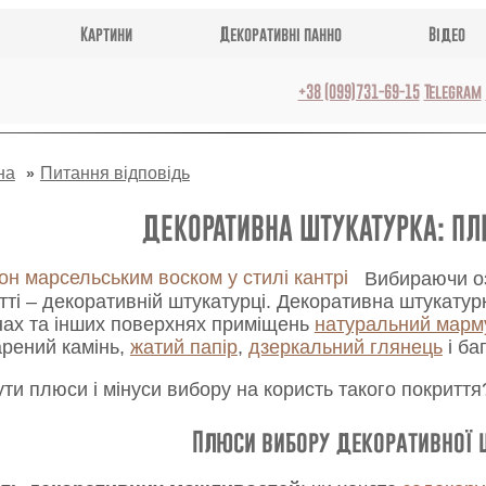
Картини
Декоративні панно
Відео
+38 (099)731-69-15
Telegram
на
Питання відповідь
ДЕКОРАТИВНА ШТУКАТУРКА: ПЛ
Вибираючи оз
тті – декоративній штукатурці. Декоративна штукату
інах та інших поверхнях приміщень
натуральний марм
тарений камінь,
жатий папір
,
дзеркальний глянець
і ба
ти плюси і мінуси вибору на користь такого покриття
Плюси вибору декоративної 