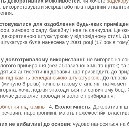
сть декоративних можливостей
: чи хочете
задекору
, використовувати яскраві або ніжні відтінки з палітри
шення.
стовуватися для оздоблення будь-яких приміщен
омори, зимового саду, басейну і навіть санвузла. Це 
 декоративною штукатуркою у відповідному стилі. Дл
штукатурка була нанесена у 2001 році (17 років тому)
 у довготривалому використанні
: не вигоряє на со
ологого прибирання (без абразивної хімії та щіток) та 
одяться антисептичні добавки, що призводить до прид
ії під камінь венеціанською штукатуркою
. До плюсів
 (минуло 8 років) точно в такому стані, як і на момент
горіла, хоча лоджія знаходиться на сонячному боці.
дночас дозволяє проводити вологе прибирання.
4.
Екологічність
. Декоративні ш
 речовин, паропроникні, мають пожежостійкі властиво
них не вибагливі до основи
: чудово наносяться на 