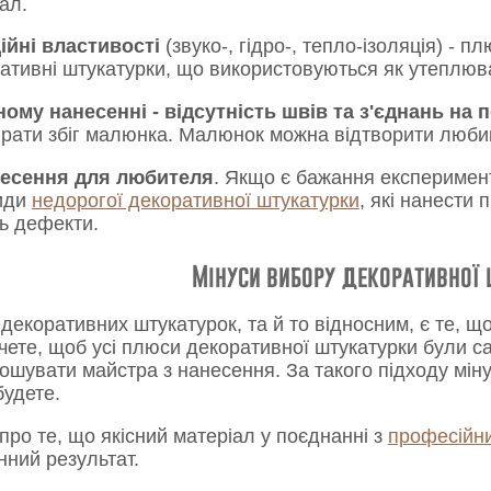
ал.
ійні властивості
(звуко-, гідро-, тепло-ізоляція) - 
ративні штукатурки, що використовуються як утеплю
ому нанесенні - відсутність швів та з'єднань на 
ирати збіг малюнка. Малюнок можна відтворити люби
несення для любителя
. Якщо є бажання експеримент
види
недорогої декоративної штукатурки
, які нанести 
сь дефекти.
Мінуси вибору декоративної
декоративних штукатурок, та й то відносним, є те, щ
чете, щоб усі плюси декоративної штукатурки були са
ошувати майстра з нанесення. За такого підходу міну
будете.
про те, що якісний матеріал у поєднанні з
професійн
нний результат.