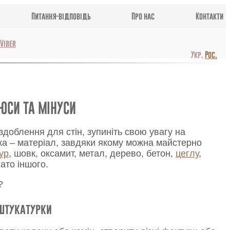
Питання-відповідь
Про нас
Контакти
Viber
Укр.
Рос.
ЮСИ ТА МІНУСИ
доблення для стін, зупиніть свою увагу на
рка – матеріал, завдяки якому можна майстерно
ур
, шовк, оксамит, метал, дерево, бетон,
цеглу
,
гато іншого.
?
штукатурки