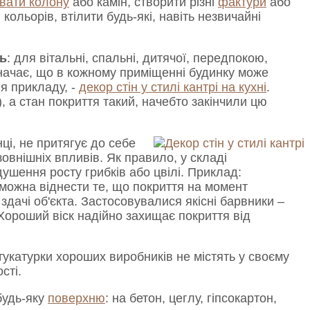
вати колону
або камін, створити різні
фактури
або
 кольорів, втілити будь-які, навіть незвичайні
ь
: для вітальні, спальні, дитячої, передпокою,
означає, що в кожному приміщенні будинку може
я прикладу, -
декор стін у стилі кантрі на кухні
.
, а стан покриття такий, начебто закінчили цю
нці, не притягує до себе
зовнішніх впливів. Як правило, у складі
ушення росту грибків або цвілі. Приклад:
 можна віднести те, що покриття на момент
 здачі об'єкта. Застосовувалися якісні барвники –
 Хороший віск надійно захищає покриття від
тукатурки хороших виробників не містять у своєму
сті.
будь-яку
поверхню
: на бетон, цеглу, гіпсокартон,