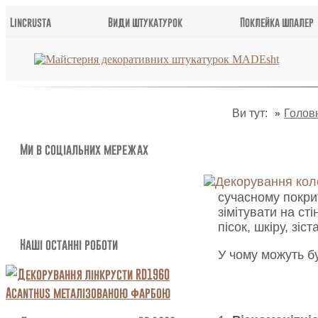
Lincrusta
Види штукатурок
Поклейка шпалер
Ви тут:
Голов
Ми в соціальних мережах
сучасному покри
зімітувати на ст
пісок, шкіру, зіс
Наші останні роботи
У чому можуть бу