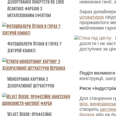
Декорування лінкрусти RD 1960
невизнані генії
Acanthus фарбою з
Зараз дизайнер
металізованим ефектом
штукатурок
свід
проржавілого мет
меблевими гарні
Фотошпалери Літаки в горах у
досягти і не за
доступних за ці
дитячій кімнаті
Поділ великого
Монохромна картина з
конструкції, шат
декоративної штукатурки
Риси «індустріа
Для створення гр
віск
,
венеціанськ
створить
цеглян
Velvet Dekor: професійне
балках
або на бу