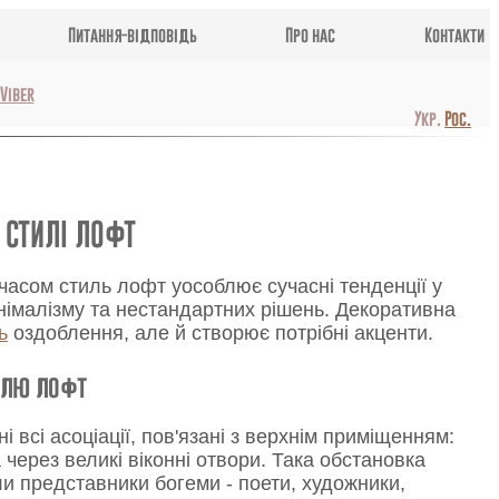
Питання-відповідь
Про нас
Контакти
Viber
Укр.
Рос.
 СТИЛІ ЛОФТ
часом стиль лофт уособлює сучасні тенденції у
інімалізму та нестандартних рішень. Декоративна
ь
оздоблення, але й створює потрібні акценти.
илю лофт
 всі асоціації, пов'язані з верхнім приміщенням:
ла через великі віконні отвори. Така обстановка
и представники богеми - поети, художники,