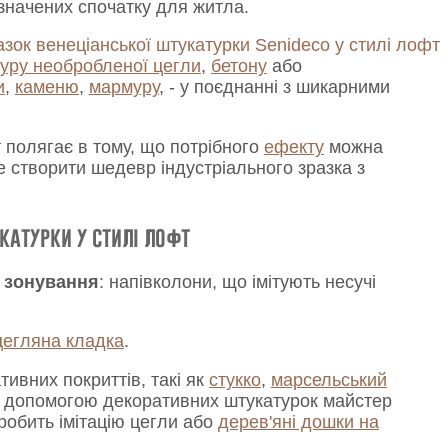
изначених спочатку для житла.
уру необробленої цегли
,
бетону
або
и
,
каменю
,
мармуру
, - у поєднанні з шикарними
 полягає в тому, що потрібного
ефекту
можна
 створити шедевр індустріального зразка з
катурки у стилі лофт
в зонування
: напівколони, що імітують несучі
цегляна кладка
.
ивних покриттів, такі як
стукко
,
марсельський
а допомогою декоративних штукатурок майстер
 зробить імітацію цегли або
дерев'яні дошки на