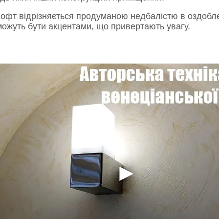
і лофт відрізняється продуманою недбалістю в оздобл
 можуть бути акцентами, що привертають увагу.