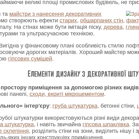
, займаючи великі площі промислових будівель, не пр
и та
майстри з нанесення декоративних
омо створюють ефекти
старих
,
обшарпаних стін
,
факт
алу. На стінах може бути імітація піску,
дерева
,
глин
турами та ультрасучасною технікою.
Вигідна у фінансовому плані особливість стилю лофт
стосовуючи дорогих матеріалів. Хороший майстер може
ною
гіпсових сумішей
.
Елементи дизайну з декоративної шту
 простору приміщення за допомогою різних виді
рові панелі,
сходи, вкриті мікроцементом
.
льного» інтер'єру
:
груба штукатурка
, бетонні стіни,
убої штукатурки використовуються різні види декорат
а штукатурка
, і навіть звичайна
гіпсова шпаклівка
. З
е склепіння
, розділить стіни на зони, виділить нішу і
дь-яких інших конструкціях приміщення.