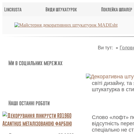
Lincrusta
Види штукатурок
Поклейка шпалер
Ви тут:
Голов
Ми в соціальних мережах
світі дизайну, т
штукатурка в ст
Наші останні роботи
Слово «лофт» пер
відсутність перег
спеціально не с