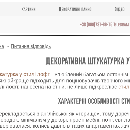
Картини
Декоративні панно
Відео
+38 (099)731-69-15
Telegram
на
Питання відповідь
ДЕКОРАТИВНА ШТУКАТУРКА У
Улюблений багатьом останнім 
а якнайкраще підходить для поціновувачів творчого м
илі лофт, нанесена на стіни, не лише підкреслює
стил
Характерні особливості ст
екладається з англійської як «горище», тому доречні
ородок, мінімалізм у декорі, прості меблі, потік світ
творювалася: колись давно в таких апартаментах жил